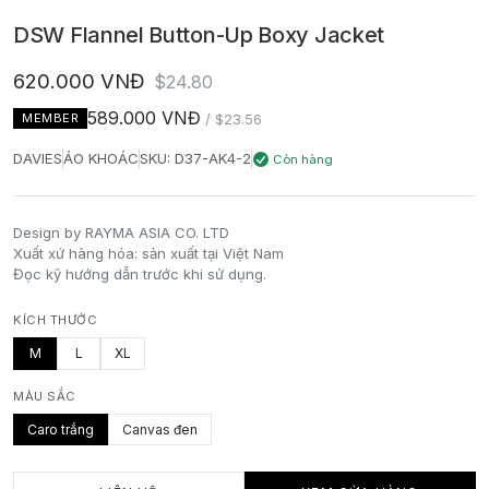
DSW Flannel Button-Up Boxy Jacket
620.000 VNĐ
$24.80
589.000 VNĐ
MEMBER
/ $23.56
DAVIES
ÁO KHOÁC
SKU: D37-AK4-2
Còn hàng
Design by RAYMA ASIA CO. LTD
Xuất xứ hàng hóa: sản xuất tại Việt Nam
Đọc kỹ hướng dẫn trước khi sử dụng.
KÍCH THƯỚC
M
L
XL
MÀU SẮC
Caro trắng
Canvas đen