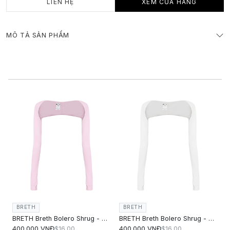
LIÊN HỆ
XEM CỬA HÀNG
MÔ TẢ SẢN PHẨM
BRETH
BRETH
BRETH Breth Bolero Shrug - Hồng
BRETH Breth Bolero Shrug - Trắng kem
400.000 VNĐ
$16.00
400.000 VNĐ
$16.00