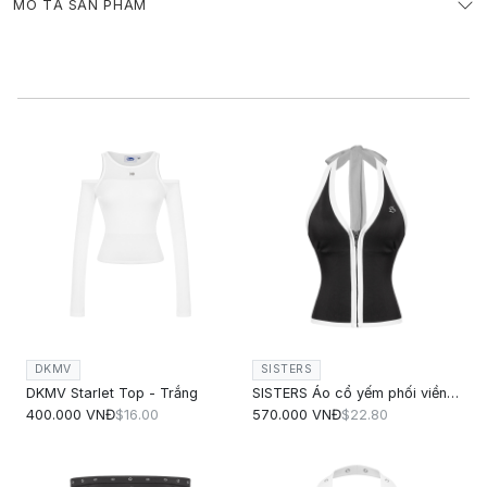
MÔ TẢ SẢN PHẨM
DKMV
SISTERS
DKMV Starlet Top - Trắng
SISTERS Áo cổ yếm phối viền Roline
400.000 VNĐ
$16.00
570.000 VNĐ
$22.80