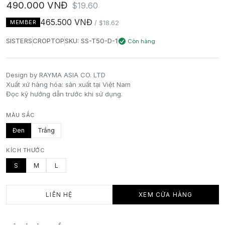
490.000 VNĐ
$19.60
465.500 VNĐ
MEMBER
/ $18.62
SISTERS
CROPTOP
SKU: SS-T50-D-1
Còn hàng
Design by RAYMA ASIA CO. LTD
Xuất xứ hàng hóa: sản xuất tại Việt Nam
Đọc kỹ hướng dẫn trước khi sử dụng.
MÀU SẮC
Đen
Trắng
KÍCH THƯỚC
S
M
L
LIÊN HỆ
XEM CỬA HÀNG